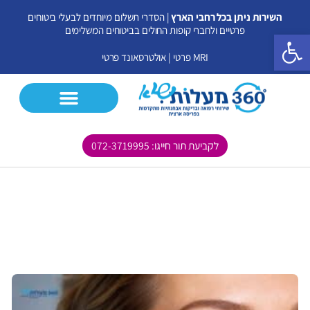
ילוג
השירות ניתן בכל רחבי הארץ
| הסדרי תשלום מיוחדים לבעלי ביטוחים
תוכן
פרטיים ולחברי קופות החולים בביטוחים המשלימים
פתח סרגל נגישות
MRI פרטי
|
אולטרסאונד פרטי
לקביעת תור חייגו: 072-3719995
CT פרטי
MRI פרטי
אולטרסאונד פרטי
בדיקות נוספות
מאמרים