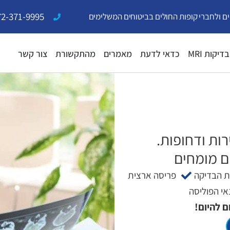
72-371-9995
ים ולחברי קופות החולים בביטוחים המשלימים
בדיקות MRI
כדאי לדעת
מאמרים
מהתקשורת
צור קשר
ות ודחופות.
ת הבדיקה
פריסה ארצית
י הפוליסה
ם להיום!