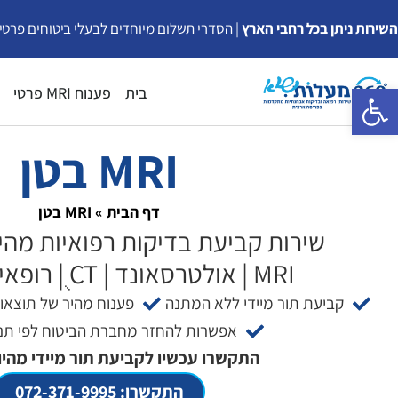
ילוג
השירות ניתן בכל רחבי הארץ
| הסדרי תשלום מיוחדים לבעלי ביטוחים פרטי
תוכן
פתח סרגל נגישות
בית
פענוח MRI פרטי
MRI בטן
דף הבית
»
MRI בטן
שירות קביעת בדיקות רפואיות מהיר
MRI | אולטרסאונד | CT ֻ| רופאים מומחים
קביעת תור מיידי ללא המתנה
פענוח מהיר של תוצאו
אפשרות להחזר מחברת הביטוח לפי תנא
התקשרו עכשיו לקביעת תור מיידי מהיו
התקשרו: 072-371-9995