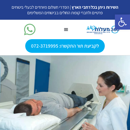
ילוג
השירות ניתן בכל רחבי הארץ
| הסדרי תשלום מיוחדים לבעלי ביטוחים
תוכן
פרטיים ולחברי קופות החולים בביטוחים המשלימים
פתח סרגל נגישות
לקביעת תור התקשרו: 072-3719995
בדיקות MRI
פענוח MRI פרטי