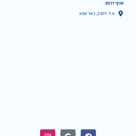
סניף דרום:
א.ל. זיסו 2, באר שבע
I
G
F