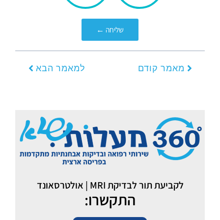
אותך?
שליחה ←
קודם
הבא
מאמר קודם
למאמר הבא
לקביעת תור לבדיקת MRI | אולטרסאונד
התקשרו: