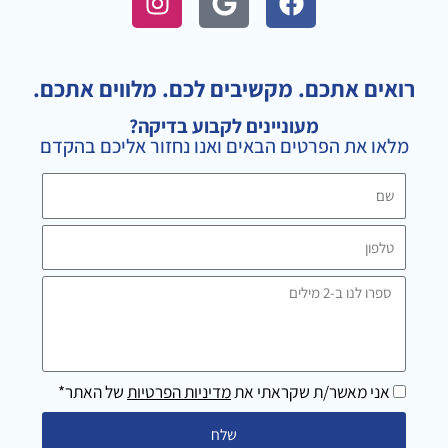
n
o
a
s
o
c
t
g
e
a
l
b
רואים אתכם. מקשיבים לכם. מלווים אתכם.
g
e
o
מעוניינים לקבוע בדיקה?
r
o
מלאו את הפרטים הבאים ואנו נחזור אליכם בהקדם
a
k
m
שם
טלפון
ספרו
לנו
ב-2
מילים
אני מאשר/ת שקראתי את
מדיניות הפרטיות
של האתר*
שלח