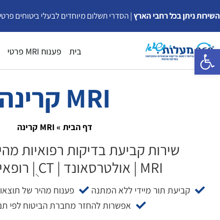
ילוג
השירות ניתן בכל רחבי הארץ
| הסדרי תשלום מיוחדים לבעלי ביטוחים פרטי
תוכן
פתח סרגל נגישות
בית
פענוח MRI פרטי
MRI קרינה
דף הבית
»
MRI קרינה
שירות קביעת בדיקות רפואיות מהיר
MRI | אולטרסאונד | CT ֻ| רופאים מומחים
קביעת תור מיידי ללא המתנה
פענוח מהיר של תוצאו
אפשרות להחזר מחברת הביטוח לפי תנא