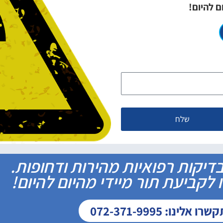
ם להיום!
שלח
דיקות רפואיות מהירות ודחופות.
לקביעת תור מיידי מהיום להיום!
ו אלינו: 072-371-9995