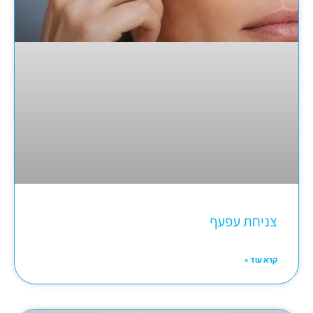
צניחת עפעף
קרא עוד »