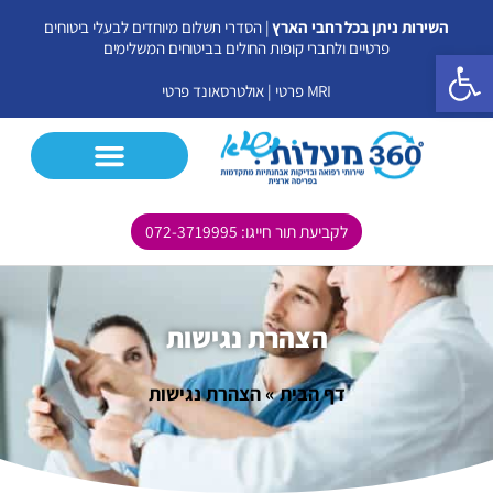
ילוג
השירות ניתן בכל רחבי הארץ
| הסדרי תשלום מיוחדים לבעלי ביטוחים
תוכן
פרטיים ולחברי קופות החולים בביטוחים המשלימים
פתח סרגל נגישות
MRI פרטי
|
אולטרסאונד פרטי
לקביעת תור חייגו: 072-3719995
CT פרטי
MRI פרטי
אולטרסאונד פרטי
בדיקות נוספות
הצהרת נגישות
דף הבית
»
הצהרת נגישות