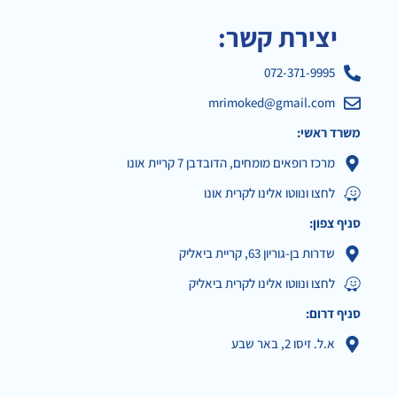
יצירת קשר:
072-371-9995
mrimoked@gmail.com
משרד ראשי:
מרכז רופאים מומחים, הדובדבן 7 קריית אונו
לחצו ונווטו אלינו לקרית אונו
סניף צפון:
שדרות בן-גוריון 63, קריית ביאליק
לחצו ונווטו אלינו לקרית ביאליק
סניף דרום:
א.ל. זיסו 2, באר שבע