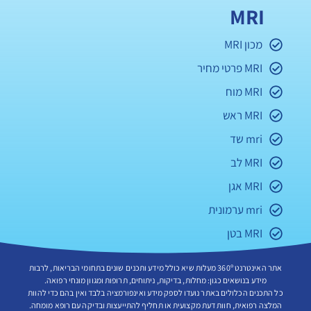
MRI
מכון MRI
MRI פרטי מחיר
MRI מוח
MRI ראש
mri שד
MRI לב
MRI אגן
mri ערמונית
MRI בטן
אתר האינטרנט 360º מעלות שיא כולל מידע ותכנים שונים בתחומי הבריאות, לרבות
מידע בנושאים כגון: מחלות, בדיקות, ניתוחים, תרופות ומגוון מונחי רפואה.
כל התכנים הכלולים באתר נועדו לספק מידע ואינפורמציה בלבד ואין בהם כדי להוות
המלצה רפואית, חוות דעת מקצועית או תחליף להתייעצות ובדיקה עם רופא מומחה.