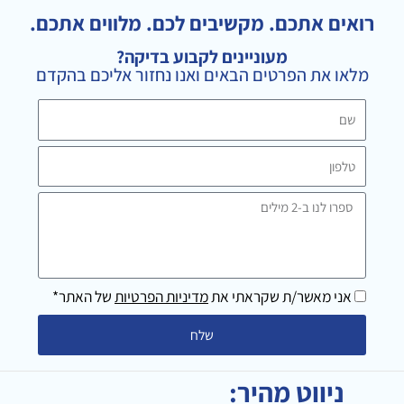
t
g
e
a
l
b
רואים אתכם. מקשיבים לכם. מלווים אתכם.
g
e
o
מעוניינים לקבוע בדיקה?
r
o
מלאו את הפרטים הבאים ואנו נחזור אליכם בהקדם
a
k
m
שם
טלפון
ספרו
לנו
ב-2
מילים
אני מאשר/ת שקראתי את
מדיניות הפרטיות
של האתר*
שלח
ניווט מהיר: