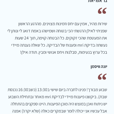
בר אפריאת
שירות מהיר, אמין עם יחס וזמינות מצוינים. מהרגע הראשון
שפניתי לאילן הרגשתי הכי בטוחה ושמישהו באמת דואג לי ונותן לי
את המעטפת שהכי זקוקים. כל הבטחה קוימה, תוך 24 שעות
נעשתה בדיקת mri ופענוח של הבדיקה. כל שאלה נענתה מיידי
בכל ערוץ בנעימות, סבלנות ויחס אנושי ומבין. תודה אילן!
יונה וויסמן
שבוע מבורך! פנינו לחברה ביום שישי ב13:30 (כשב16:30 נכנסת
שבת). ביקשנו פיענוח מיידי לבדיקת mri מאחר ובתחילת השבוע
יש ניתוח ואכן במוצש היה מוכן הפיענוח. היינו ספקנים בהתחלה
אבל עכשיו אני יכולה לומר שבמקרים כאלה (שלא יקרו!) אפנה