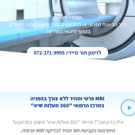
הדרך.
הסדרי תשלום:
דרך הביטוח הפרטי או בהתאם להסדרים עם קופות החולים,
בכפוף לתנאי הפוליסה.
לזימון תור מיידי: 072-371-9995
MRI פרטי ומהיר ללא צורך בהפניה
במרכז הרפואי "360 מעלות שיא"
אילן ברק מנכ"ל ומייסד "360 מעלות שיא" משתף בסרטון על
היתרונות בקביעת תור מהיר לבדיקת MRI פרטית.