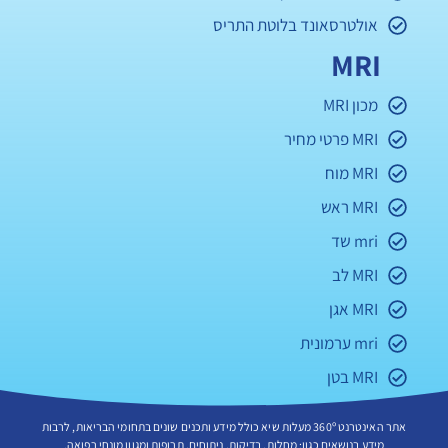
אולטרסאונד בלוטת התריס
MRI
מכון MRI
MRI פרטי מחיר
MRI מוח
MRI ראש
mri שד
MRI לב
MRI אגן
mri ערמונית
MRI בטן
אתר האינטרנט 360º מעלות שיא כולל מידע ותכנים שונים בתחומי הבריאות, לרבות
מידע בנושאים כגון: מחלות, בדיקות, ניתוחים, תרופות ומגוון מונחי רפואה.