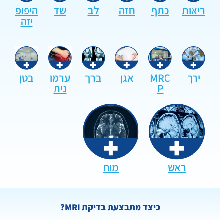
ריאות
כתף
חזה
לב
שד
היפופ
יזה
ירך
MRC
אגן
ברך
ערמו
בטן
P
נית
ראש
מוח
כיצד מתבצעת בדיקת MRI?