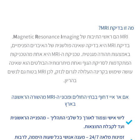
מה זו בדיקת MRI?
MRI הם ראשי התיבות של
maging.
I
esonance
R
agnetic
M
בדיקת MRI היא בדיקה שאינה פולשנית של האיברים הפנימיים,
באמצעות תהודה מגנטית. טכניקת ה-MRI היא אחת מהטכניקות
המתקדמות לסריקת הגוף ואחת מיתרונותיה הבולטים הוא שאינה
עושה שימוש בקרינה העלולה לגרום לנזק, לכן MRI בטוח גם לנשים
בהריון.
אם אר איי דחוף בבתי החולים ומכוני ה-MRI מהשורה הראשונה
בארץ
ליווי אישי וצמוד לאורך כל שלבי התהליך – מהפנייה הראשונית
ועד לקבלת התוצאות.
זמינות מלאה 24/7 – מענה אנושי בכל שעות היממה, לרבות