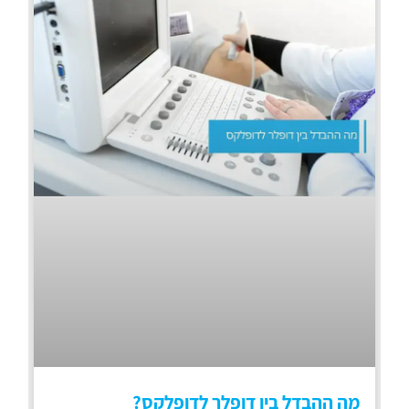
מה ההבדל בין דופלר לדופלקס?