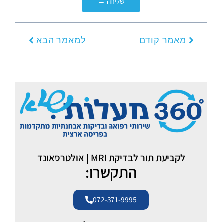
שליחה ←
קודם
הבא
מאמר קודם
למאמר הבא
לקביעת תור לבדיקת MRI | אולטרסאונד
התקשרו:
072-371-9995