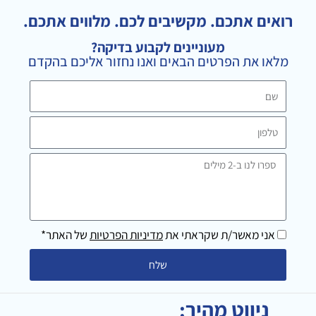
t
g
e
a
l
b
רואים אתכם. מקשיבים לכם. מלווים אתכם.
g
e
o
מעוניינים לקבוע בדיקה?
r
o
מלאו את הפרטים הבאים ואנו נחזור אליכם בהקדם
a
k
m
שם
טלפון
ספרו
לנו
ב-2
מילים
אני מאשר/ת שקראתי את
מדיניות הפרטיות
של האתר*
שלח
ניווט מהיר: