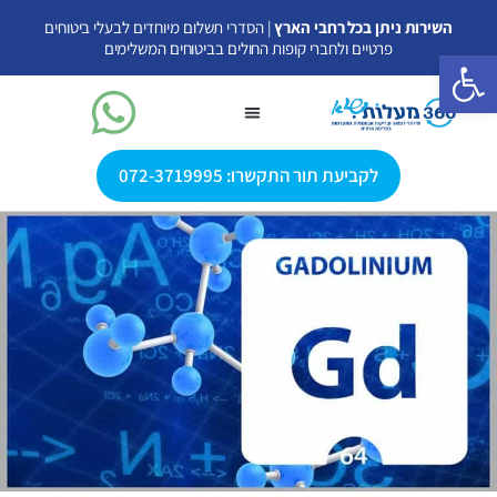
ילוג
השירות ניתן בכל רחבי הארץ
| הסדרי תשלום מיוחדים לבעלי ביטוחים
תוכן
פרטיים ולחברי קופות החולים בביטוחים המשלימים
פתח סרגל נגישות
לקביעת תור התקשרו: 072-3719995
בדיקות MRI
פענוח MRI פרטי