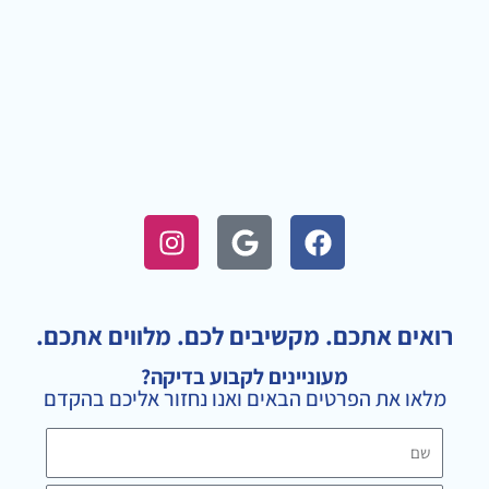
I
G
F
n
o
a
s
o
c
t
g
e
a
l
b
רואים אתכם. מקשיבים לכם. מלווים אתכם.
g
e
o
מעוניינים לקבוע בדיקה?
r
o
מלאו את הפרטים הבאים ואנו נחזור אליכם בהקדם
a
k
m
שם