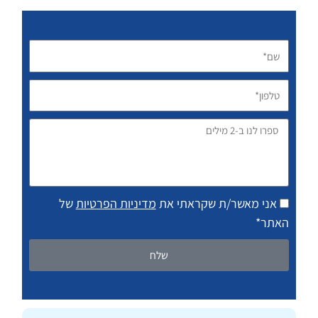
שם*
טלפון*
ספרו
לנו
ב-2
מילים
אני מאשר/ת שקראתי את
מדיניות הפרטיות
של
האתר*
שלח