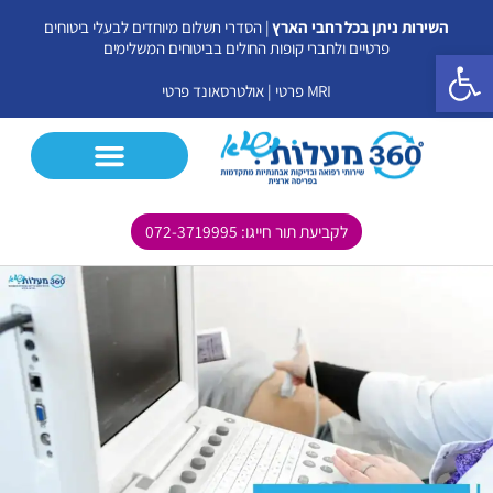
ילוג
השירות ניתן בכל רחבי הארץ
| הסדרי תשלום מיוחדים לבעלי ביטוחים
תוכן
פרטיים ולחברי קופות החולים בביטוחים המשלימים
פתח סרגל נגישות
MRI פרטי
|
אולטרסאונד פרטי
לקביעת תור חייגו: 072-3719995
CT פרטי
MRI פרטי
אולטרסאונד פרטי
בדיקות נוספות