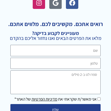
n
o
a
s
o
c
t
g
e
a
l
b
רואים אתכם. מקשיבים לכם. מלווים אתכם.
g
e
o
מעוניינים לקבוע בדיקה?
r
o
מלאו את הפרטים הבאים ואנו נחזור אליכם בהקדם
a
k
m
שם
טלפון
ספרו
לנו
ב-2
מילים
אני מאשר/ת שקראתי את
מדיניות הפרטיות
של האתר*
שלח