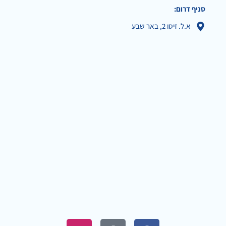
סניף דרום:
א.ל. זיסו 2, באר שבע
I
G
F