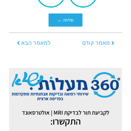
אותך?
שליחה ←
קודם
הבא
מאמר קודם
למאמר הבא
לקביעת תור לבדיקת MRI | אולטרסאונד
התקשרו: