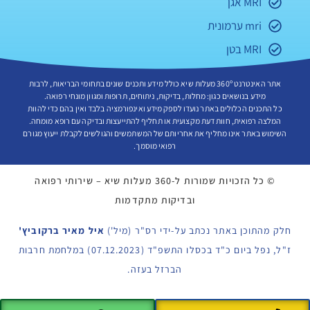
MRI אגן
mri ערמונית
MRI בטן
אתר האינטרנט 360º מעלות שיא כולל מידע ותכנים שונים בתחומי הבריאות, לרבות
מידע בנושאים כגון: מחלות, בדיקות, ניתוחים, תרופות ומגוון מונחי רפואה.
כל התכנים הכלולים באתר נועדו לספק מידע ואינפורמציה בלבד ואין בהם כדי להוות
המלצה רפואית, חוות דעת מקצועית או תחליף להתייעצות ובדיקה עם רופא מומחה.
השימוש באתר אינו מחליף את אחריותם של המשתמשים והגולשים לקבלת ייעוץ מגורם
רפואי מוסמך.
©
כל הזכויות שמורות ל-360 מעלות שיא – שירותי רפואה
ובדיקות מתקדמות
חלק מהתוכן באתר נכתב על-ידי רס"ר (מיל')
איל מאיר ברקוביץ'
ז"ל, נפל ביום כ"ד בכסלו התשפ"ד (07.12.2023) במלחמת חרבות
הברזל בעזה.