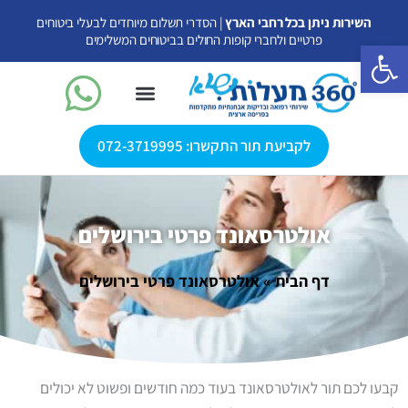
ילוג
השירות ניתן בכל רחבי הארץ
| הסדרי תשלום מיוחדים לבעלי ביטוחים
תוכן
פרטיים ולחברי קופות החולים בביטוחים המשלימים
פתח סרגל נגישות
לקביעת תור התקשרו: 072-3719995
אולטרסאונד פרטי
אולטרסאונד עד הבית
אולטרסאונד פרטי בירושלים
דף הבית
»
אולטרסאונד פרטי בירושלים
קבעו לכם תור לאולטרסאונד בעוד כמה חודשים ופשוט לא יכולים