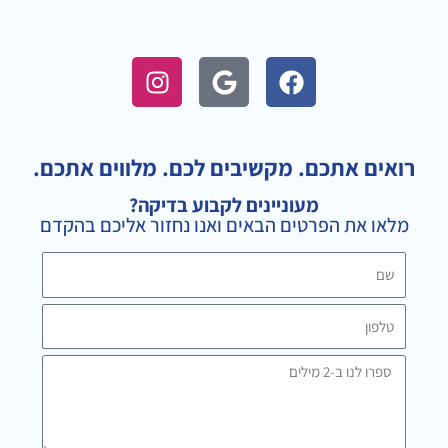
I
G
F
n
o
a
s
o
c
t
g
e
a
l
b
רואים אתכם. מקשיבים לכם. מלווים אתכם.
g
e
o
מעוניינים לקבוע בדיקה?
r
o
מלאו את הפרטים הבאים ואנו נחזור אליכם בהקדם
a
k
m
שם
טלפון
ספרו
לנו
ב-2