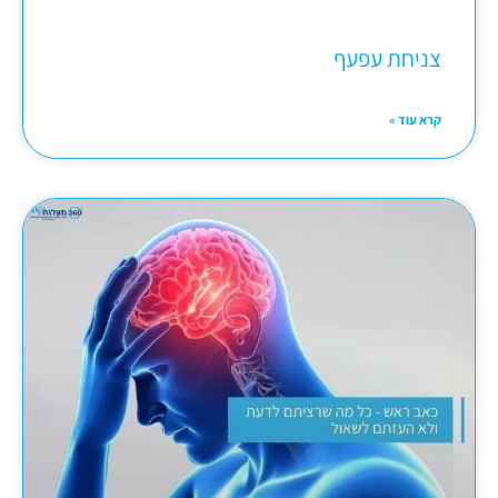
צניחת עפעף
קרא עוד »