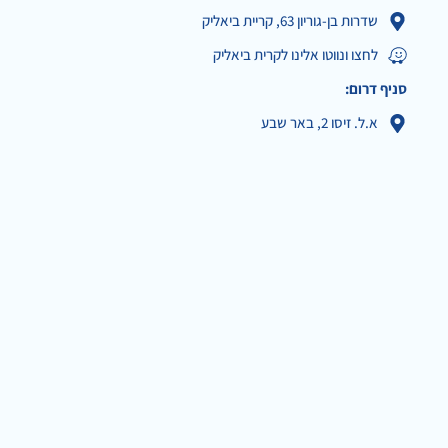
שדרות בן-גוריון 63, קריית ביאליק
לחצו ונווטו אלינו לקרית ביאליק
סניף דרום:
א.ל. זיסו 2, באר שבע