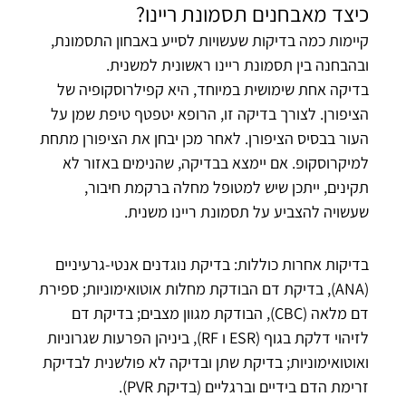
כיצד מאבחנים תסמונת ריינו?
קיימות כמה בדיקות שעשויות לסייע באבחון התסמונת,
ובהבחנה בין תסמונת ריינו ראשונית למשנית.
בדיקה אחת שימושית במיוחד, היא קפילרוסקופיה של
הציפורן. לצורך בדיקה זו, הרופא יטפטף טיפת שמן על
העור בבסיס הציפורן. לאחר מכן יבחן את הציפורן מתחת
למיקרוסקופ. אם יימצא בבדיקה, שהנימים באזור לא
תקינים, ייתכן שיש למטופל מחלה ברקמת חיבור,
שעשויה להצביע על תסמונת ריינו משנית.
בדיקות אחרות כוללות: בדיקת נוגדנים אנטי-גרעיניים
(ANA), בדיקת דם הבודקת מחלות אוטואימוניות; ספירת
דם מלאה (CBC), הבודקת מגוון מצבים; בדיקת דם
לזיהוי דלקת בגוף (ESR ו RF), ביניהן הפרעות שגרוניות
ואוטואימוניות; בדיקת שתן ובדיקה לא פולשנית לבדיקת
זרימת הדם בידיים וברגליים (בדיקת PVR).