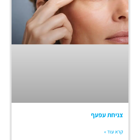
צניחת עפעף
קרא עוד »