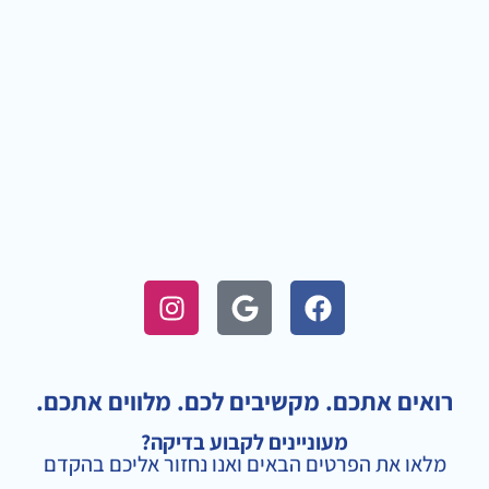
I
G
F
n
o
a
s
o
c
t
g
e
a
l
b
רואים אתכם. מקשיבים לכם. מלווים אתכם.
g
e
o
מעוניינים לקבוע בדיקה?
r
o
מלאו את הפרטים הבאים ואנו נחזור אליכם בהקדם
a
k