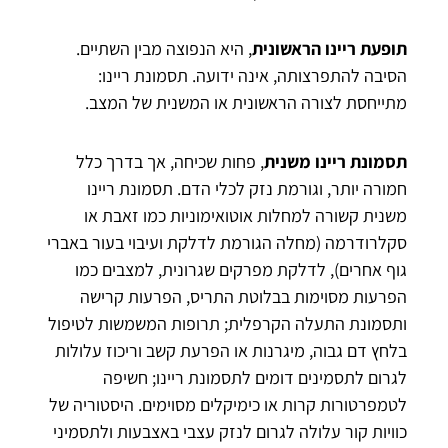
תופעת ריינו הראשונית
, היא הנפוצה מבין השתיים.
הסיבה להתפרצותה, אינה ידועה. תסמונת ריינו:
מתייחסת לצורה הראשונית או המשנית של המצב.
תסמונת ריינו משנית
, פחות שכיחה, אך בדרך כלל
חמורה יותר, וגורמת נזק לכלי הדם. תסמונת ריינו
משנית קשורה למחלות אוטואימוניות כמו זאבת או
סקלרודרמה (מחלה הגורמת לדלקת ועיבוי בעור באברי
גוף אחרים), לדלקת מפרקים שגרונית, למצבים כמו
הפרעות מסוימות בבלוטת התריס, הפרעות קרישה
ותסמונת התעלה הקרפלית; תרופות המשמשות לטיפול
בלחץ דם גבוה, מיגרנות או הפרעת קשב וריכוז עלולות
לגרום לתסמינים דומים לתסמונת ריינו; חשיפה
לטמפרטורות קרות או כימיקלים מסוימים. היסטוריה של
כוויות קור עלולה לגרום לנזק עצבי באצבעות ולתסמיני