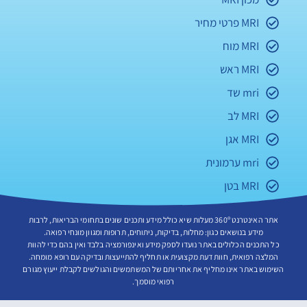
MRI פרטי מחיר
MRI מוח
MRI ראש
mri שד
MRI לב
MRI אגן
mri ערמונית
MRI בטן
אתר האינטרנט 360º מעלות שיא כולל מידע ותכנים שונים בתחומי הבריאות, לרבות
מידע בנושאים כגון: מחלות, בדיקות, ניתוחים, תרופות ומגוון מונחי רפואה.
כל התכנים הכלולים באתר נועדו לספק מידע ואינפורמציה בלבד ואין בהם כדי להוות
המלצה רפואית, חוות דעת מקצועית או תחליף להתייעצות ובדיקה עם רופא מומחה.
השימוש באתר אינו מחליף את אחריותם של המשתמשים והגולשים לקבלת ייעוץ מגורם
רפואי מוסמך.