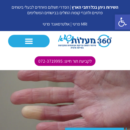
ילוג
השירות ניתן בכל רחבי הארץ
| הסדרי תשלום מיוחדים לבעלי ביטוחים
תוכן
פרטיים ולחברי קופות החולים בביטוחים המשלימים
פתח סרגל נגישות
MRI פרטי
|
אולטרסאונד פרטי
לקביעת תור חייגו: 072-3719995
CT פרטי
MRI פרטי
אולטרסאונד פרטי
בדיקות נוספות