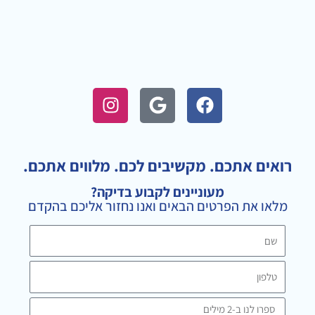
I
G
F
n
o
a
s
o
c
t
g
e
a
l
b
רואים אתכם. מקשיבים לכם. מלווים אתכם.
g
e
o
מעוניינים לקבוע בדיקה?
r
o
מלאו את הפרטים הבאים ואנו נחזור אליכם בהקדם
a
k
m
שם
טלפון
ספרו