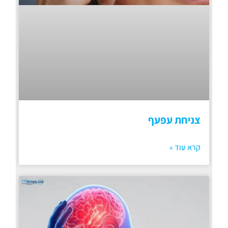
צניחת עפעף
קרא עוד »