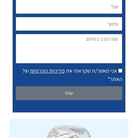
שם*
טלפון*
ספרו
לנו
ב-2
מילים
אני מאשר/ת שקראתי את
מדיניות הפרטיות
של
האתר*
שלח