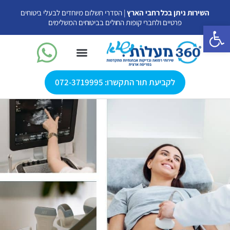
ילוג
השירות ניתן בכל רחבי הארץ
| הסדרי תשלום מיוחדים לבעלי ביטוחים
תוכן
פרטיים ולחברי קופות החולים בביטוחים המשלימים
פתח סרגל נגישות
לקביעת תור התקשרו: 072-3719995
אולטרסאונד פרטי
אולטרסאונד עד הבית