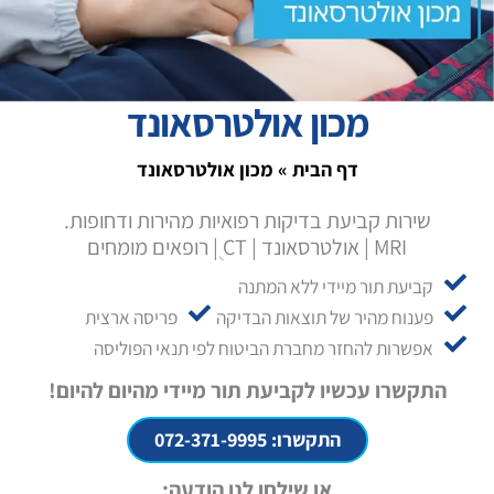
מכון אולטרסאונד
דף הבית
»
מכון אולטרסאונד
שירות קביעת בדיקות רפואיות מהירות ודחופות.
MRI | אולטרסאונד | CT ֻ| רופאים מומחים
קביעת תור מיידי ללא המתנה
פענוח מהיר של תוצאות הבדיקה
פריסה ארצית
אפשרות להחזר מחברת הביטוח לפי תנאי הפוליסה
התקשרו עכשיו לקביעת תור מיידי מהיום להיום!
התקשרו: 072-371-9995
או שילחו לנו הודעה: