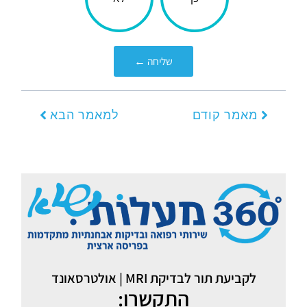
עניינה
אותך?
שליחה ←
קודם
הבא
מאמר קודם
למאמר הבא
לקביעת תור לבדיקת MRI | אולטרסאונד
התקשרו: