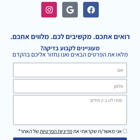
I
G
F
n
o
a
s
o
c
t
g
e
a
l
b
רואים אתכם. מקשיבים לכם. מלווים אתכם.
g
e
o
מעוניינים לקבוע בדיקה?
r
o
מלאו את הפרטים הבאים ואנו נחזור אליכם בהקדם
a
k
m
שם
טלפון
ספרו
לנו
ב-2
מילים
אני מאשר/ת שקראתי את
מדיניות הפרטיות
של האתר*