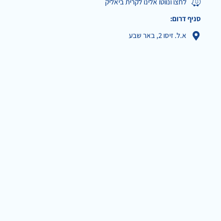
לחצו ונווטו אלינו לקרית ביאליק
סניף דרום:
א.ל. זיסו 2, באר שבע