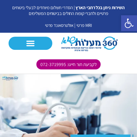
ילוג
השירות ניתן בכל רחבי הארץ
| הסדרי תשלום מיוחדים לבעלי ביטוחים
תוכן
פרטיים ולחברי קופות החולים בביטוחים המשלימים
פתח סרגל נגישות
MRI פרטי
|
אולטרסאונד פרטי
לקביעת תור חייגו: 072-3719995
CT פרטי
MRI פרטי
אולטרסאונד פרטי
בדיקות נוספות