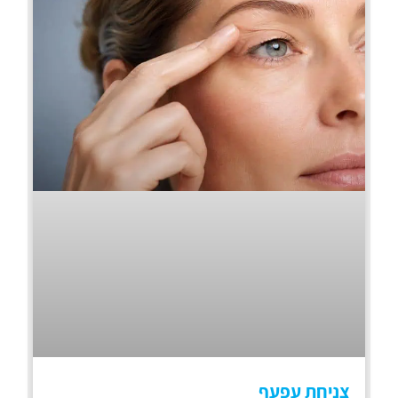
צניחת עפעף