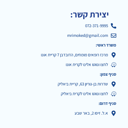
יצירת קשר:
072-371-9995
mrimoked@gmail.com
משרד ראשי:
מרכז רופאים מומחים, הדובדבן 7 קריית אונו
לחצו ונווטו אלינו לקרית אונו
סניף צפון:
שדרות בן-גוריון 63, קריית ביאליק
לחצו ונווטו אלינו לקרית ביאליק
סניף דרום:
א.ל. זיסו 2, באר שבע