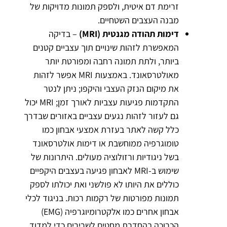
זרימת דם איטית, ולספק תמונות מדויקות של
מבנה העצבים השטחיים.
דימות תהודה מגנטית (MRI)
– בדיקה
המאפשרת לזהות שינויים תוך עצביים קטנים
ביותר, ולתת תמונה רחבה ומפורטת יותר
מאולטרסאונד. באמצעות MRI אפשר לזהות
את מיקום הנזק העצבי והיקפו; ניתן לנטר
התקדמות פגיעות עצביות לאורך זמן; MRI יכול
גם לעזור לזהות נגעים עצביים באזורים שבדרך
כלל קשה לאתר בעזרת אמצעי אבחון כמו
טומוגרפיה ממוחשבת או דימות אולטרסאונד
בשל ניגודיות ורזולוציה מעולים. היתרונות של
שימוש ב-MRI לאבחון פגיעה בעצבים היקפיים
כוללים את היותו לא פולשני ואת יכולתו לספק
תמונות מפורטות של רקמות רכות. בניגוד לכלי
אבחון אחרים כמו אלקטרומיוגרפיה (EMG)
הכרוכה בהחדרת מחטים לשרירים כדי למדוד