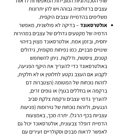
שתי הטכנולוגיות המובילות המאפשרות לראות
עצבים ברזולוציה גבוהה ויש להן יתרונות
משלימים בהדמיית עצבים היקפית.
אולטרסאונד
– בדיקה לא פולשנית, מאפשר
הדמיה של מקטעים גדולים של עצבים במהירות
יחסית, ובזמן אמת. אולטרסאונד מצוין בזיהוי
שינויים מבניים, כמו נפיחות מקומית, גידולים
קטנים, ציסטות, ודלקות. ניתן להשתמש
באולטרסאונד כדי להעריך את היקף הפגיעה,
לקבוע אם העצב נקטע לחלוטין או לא חלקית,
לזהות נוכחות של המטומה (הצטברות דם
ברקמה או בחללים בגוף) או גופים זרים,
להעריך גדמי עצבים ורקמת צלקת סביב
הנגעים, ולזהות נוכחות של נוירומות (פגיעות
עצביות בכף הרגל). יתרה מכך, באמצעות
הדמיית דופלר צבעונית, אולטרסאונד יכול גם
לאפשר לראות מבנים וסקולריים זעירים עם