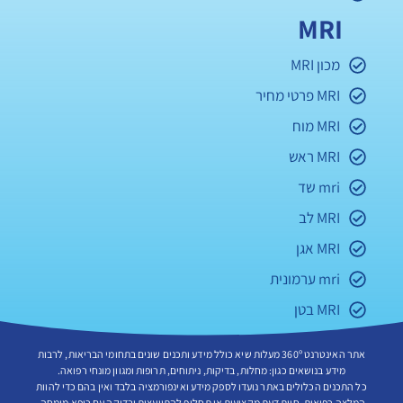
MRI
מכון MRI
MRI פרטי מחיר
MRI מוח
MRI ראש
mri שד
MRI לב
MRI אגן
mri ערמונית
MRI בטן
אתר האינטרנט 360º מעלות שיא כולל מידע ותכנים שונים בתחומי הבריאות, לרבות
מידע בנושאים כגון: מחלות, בדיקות, ניתוחים, תרופות ומגוון מונחי רפואה.
כל התכנים הכלולים באתר נועדו לספק מידע ואינפורמציה בלבד ואין בהם כדי להוות
המלצה רפואית, חוות דעת מקצועית או תחליף להתייעצות ובדיקה עם רופא מומחה.