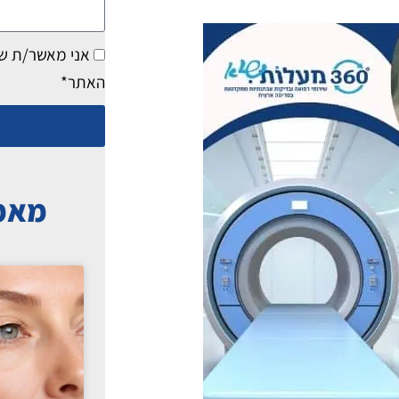
ב-2
מילים
אני מאשר/ת ש
האתר*
מאמר