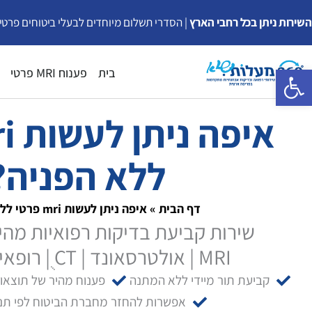
ילוג
השירות ניתן בכל רחבי הארץ
| הסדרי תשלום מיוחדים לבעלי ביטוחים פרטי
תוכן
פתח סרגל נגישות
בית
פענוח MRI פרטי
ללא הפניה?
דף הבית
»
איפה ניתן לעשות mri פרטי ללא הפניה?
שירות קביעת בדיקות רפואיות מהיר
MRI | אולטרסאונד | CT ֻ| רופאים מומחים
קביעת תור מיידי ללא המתנה
פענוח מהיר של תוצאו
אפשרות להחזר מחברת הביטוח לפי תנא