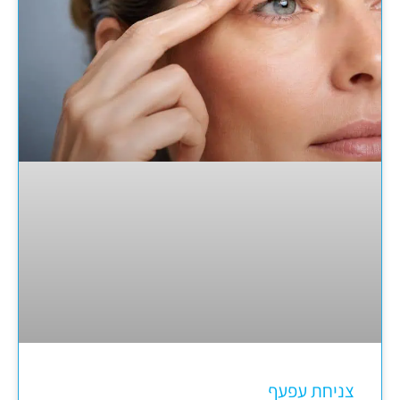
צניחת עפעף