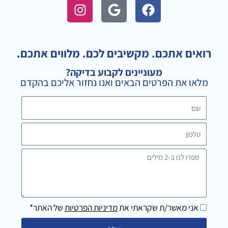
I
G
F
n
o
a
s
o
c
t
g
e
a
l
b
רואים אתכם. מקשיבים לכם. מלווים אתכם.
g
e
o
מעוניינים לקבוע בדיקה?
r
o
מלאו את הפרטים הבאים ואנו נחזור אליכם בהקדם
a
k
m
שם
טלפון
ספרו
לנו
ב-2
מילים
אני מאשר/ת שקראתי את
מדיניות הפרטיות
של האתר*