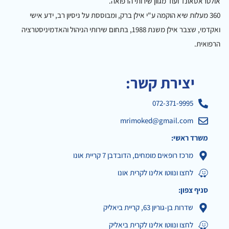
אולטראסאונד ועוד מגוון שירותי הרפואה.
360 מעלות שיא הוקמה ע"י אילן ברק, ומבוססת על ניסיון רב, ידע אישי
ואקדמי, שצבר אילן משנת 1988, בתחום שירותי הניהול והאדמיניסטרציה
הרפואית.
יצירת קשר:
072-371-9995
mrimoked@gmail.com
משרד ראשי:
מרכז רופאים מומחים, הדובדבן 7 קריית אונו
לחצו ונווטו אלינו לקרית אונו
סניף צפון:
שדרות בן-גוריון 63, קריית ביאליק
לחצו ונווטו אלינו לקרית ביאליק