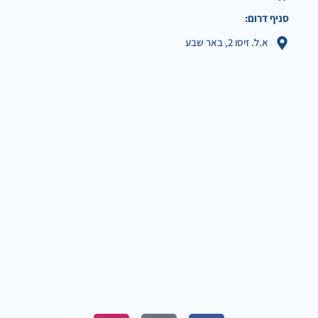
סניף דרום:
א.ל. זיסו 2, באר שבע