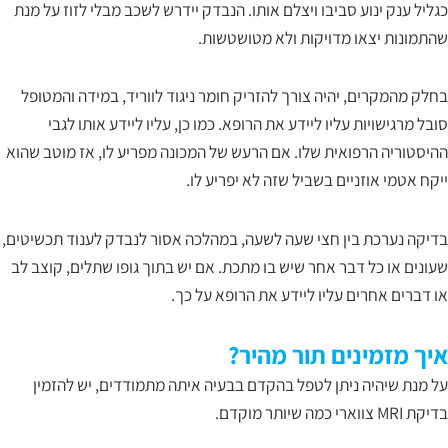
כגליל ענק ינוע סביבו ויצלם אותו. הנבדק יידרש לשכב מבלי לזוז על מנת
שהתמונות יצאו מדויקות ולא מטושטשות.
בחלק מהמקרים, יהיה צורך להזריק חומר ניגוד לווריד, במידה והמטופל
סובל מרגישויות עליו ליידע את הרופא. כמו כן, עליו ליידע אותו לגבי
ההיסטוריה הרפואית שלו. אם הרעש של המכונה מפריע לו, אז מוטב שהוא
ייקח אטמי אוזניים בשביל שזה לא יפריע לו.
בדיקה נערכת בין חצי שעה לשעה, במהלכה אסור לנבדק לענוד תכשיטים,
שעונים או כל דבר אחר שיש בו מתכת. אם יש בתוך גופו שתלים, קוצב לב
או דברים אחרים עליו ליידע את הרופא על כך.
איך מזמינים תור מהיר?
על מנת שיהיה ניתן לטפל בהקדם בבעיה איתה מתמודדים, יש להזמין
בדיקת MRI צווארי כמה שיותר מוקדם.