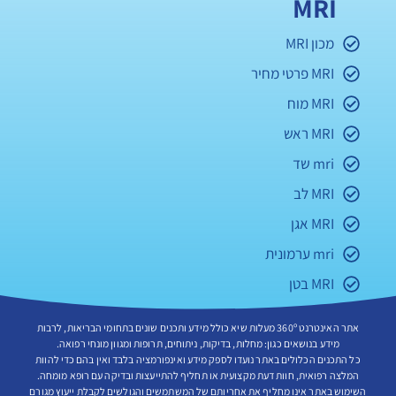
MRI
מכון MRI
MRI פרטי מחיר
MRI מוח
MRI ראש
mri שד
MRI לב
MRI אגן
mri ערמונית
MRI בטן
אתר האינטרנט 360º מעלות שיא כולל מידע ותכנים שונים בתחומי הבריאות, לרבות
מידע בנושאים כגון: מחלות, בדיקות, ניתוחים, תרופות ומגוון מונחי רפואה.
כל התכנים הכלולים באתר נועדו לספק מידע ואינפורמציה בלבד ואין בהם כדי להוות
המלצה רפואית, חוות דעת מקצועית או תחליף להתייעצות ובדיקה עם רופא מומחה.
השימוש באתר אינו מחליף את אחריותם של המשתמשים והגולשים לקבלת ייעוץ מגורם