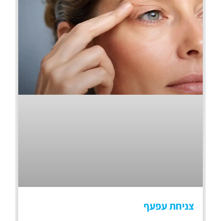
צניחת עפעף