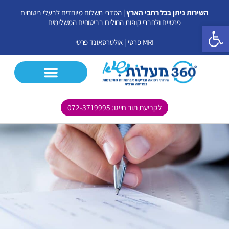
ילוג
השירות ניתן בכל רחבי הארץ
| הסדרי תשלום מיוחדים לבעלי ביטוחים
תוכן
פרטיים ולחברי קופות החולים בביטוחים המשלימים
פתח סרגל נגישות
MRI פרטי
|
אולטרסאונד פרטי
לקביעת תור חייגו: 072-3719995
CT פרטי
MRI פרטי
אולטרסאונד פרטי
בדיקות נוספות