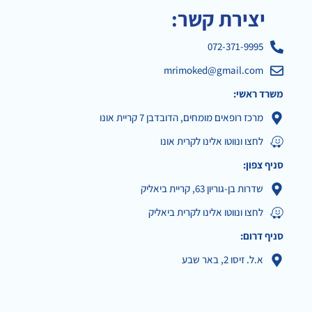
יצירת קשר:
072-371-9995
mrimoked@gmail.com
משרד ראשי:
מרכז רופאים מומחים, הדובדבן 7 קריית אונו
לחצו ונווטו אלינו לקרית אונו
סניף צפון:
שדרות בן-גוריון 63, קריית ביאליק
לחצו ונווטו אלינו לקרית ביאליק
סניף דרום:
א.ל. זיסו 2, באר שבע