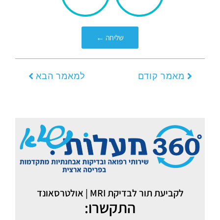
אותך?
שליחה ←
קודם
הבא
מאמר קודם
למאמר הבא
לקביעת תור לבדיקת MRI | אולטרסאונד
התקשרו: