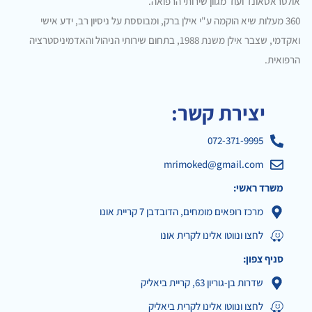
אולטראסאונד ועוד מגוון שירותי הרפואה.
360 מעלות שיא הוקמה ע"י אילן ברק, ומבוססת על ניסיון רב, ידע אישי
ואקדמי, שצבר אילן משנת 1988, בתחום שירותי הניהול והאדמיניסטרציה
הרפואית.
יצירת קשר:
072-371-9995
mrimoked@gmail.com
משרד ראשי:
מרכז רופאים מומחים, הדובדבן 7 קריית אונו
לחצו ונווטו אלינו לקרית אונו
סניף צפון:
שדרות בן-גוריון 63, קריית ביאליק
לחצו ונווטו אלינו לקרית ביאליק