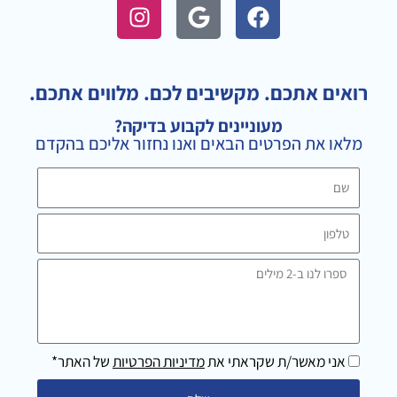
I
G
F
n
o
a
s
o
c
t
g
e
a
l
b
רואים אתכם. מקשיבים לכם. מלווים אתכם.
g
e
o
מעוניינים לקבוע בדיקה?
r
o
מלאו את הפרטים הבאים ואנו נחזור אליכם בהקדם
a
k
m
שם
טלפון
ספרו
לנו
ב-2
מילים
אני מאשר/ת שקראתי את
מדיניות הפרטיות
של האתר*