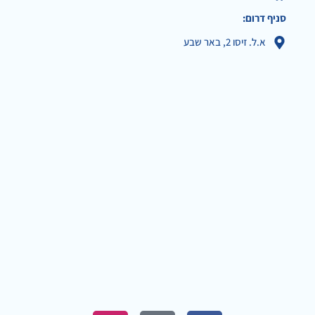
סניף דרום:
א.ל. זיסו 2, באר שבע