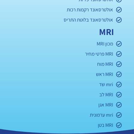
אולטרסאונד רקמות רכות
אולטרסאונד בלוטת התריס
MRI
מכון MRI
MRI פרטי מחיר
MRI מוח
MRI ראש
mri שד
MRI לב
MRI אגן
mri ערמונית
MRI בטן