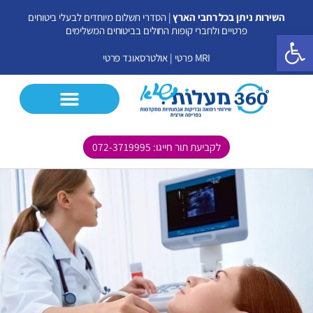
ילוג
השירות ניתן בכל רחבי הארץ
| הסדרי תשלום מיוחדים לבעלי ביטוחים
תוכן
פרטיים ולחברי קופות החולים בביטוחים המשלימים
פתח סרגל נגישות
MRI פרטי
|
אולטרסאונד פרטי
לקביעת תור חייגו: 072-3719995
CT פרטי
MRI פרטי
אולטרסאונד פרטי
בדיקות נוספות