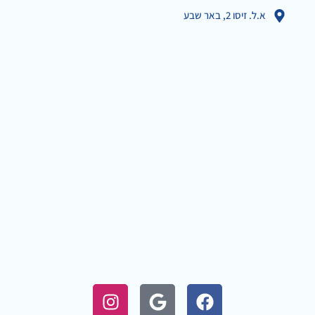
א.ל. זיסו 2, באר שבע
I
G
F
n
o
a