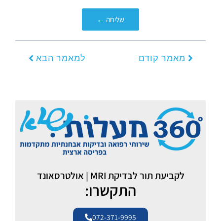
שליחה ←
קודם
הבא
מאמר קודם
למאמר הבא
לקביעת תור לבדיקת MRI | אולטרסאונד
התקשרו:
072-371-9995