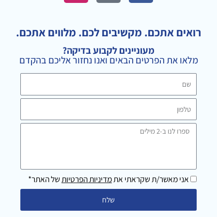
s
o
c
t
g
e
a
l
b
רואים אתכם. מקשיבים לכם. מלווים אתכם.
g
e
o
מעוניינים לקבוע בדיקה?
r
o
מלאו את הפרטים הבאים ואנו נחזור אליכם בהקדם
a
k
m
שם
טלפון
ספרו
לנו
ב-2
מילים
אני מאשר/ת שקראתי את
מדיניות הפרטיות
של האתר*
שלח