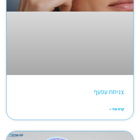
צניחת עפעף
קרא עוד »