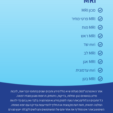
MRI
מכון MRI
MRI פרטי מחיר
MRI מוח
MRI ראש
mri שד
MRI לב
MRI אגן
mri ערמונית
MRI בטן
אתר האינטרנט 360º מעלות שיא כולל מידע ותכנים שונים בתחומי הבריאות, לרבות
מידע בנושאים כגון: מחלות, בדיקות, ניתוחים, תרופות ומגוון מונחי רפואה.
כל התכנים הכלולים באתר נועדו לספק מידע ואינפורמציה בלבד ואין בהם כדי להוות
המלצה רפואית, חוות דעת מקצועית או תחליף להתייעצות ובדיקה עם רופא מומחה.
השימוש באתר אינו מחליף את אחריותם של המשתמשים והגולשים לקבלת ייעוץ מגורם