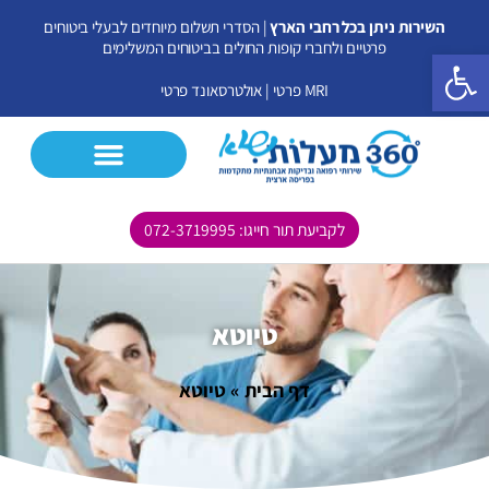
ילוג
השירות ניתן בכל רחבי הארץ
| הסדרי תשלום מיוחדים לבעלי ביטוחים
תוכן
פרטיים ולחברי קופות החולים בביטוחים המשלימים
פתח סרגל נגישות
MRI פרטי
|
אולטרסאונד פרטי
לקביעת תור חייגו: 072-3719995
CT פרטי
MRI פרטי
אולטרסאונד פרטי
בדיקות נוספות
טיוטא
דף הבית
»
טיוטא