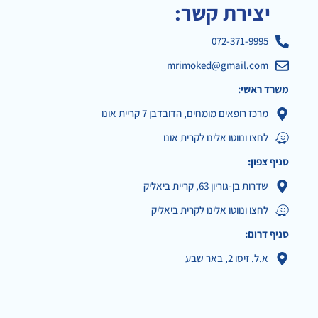
יצירת קשר:
072-371-9995
mrimoked@gmail.com
משרד ראשי:
מרכז רופאים מומחים, הדובדבן 7 קריית אונו
לחצו ונווטו אלינו לקרית אונו
סניף צפון:
שדרות בן-גוריון 63, קריית ביאליק
לחצו ונווטו אלינו לקרית ביאליק
סניף דרום:
א.ל. זיסו 2, באר שבע