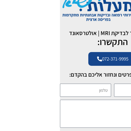
MR | אולטרסאונד
התקשרו:
072-371-9995
רטים ונחזור אליכם בהקדם:
טלפון