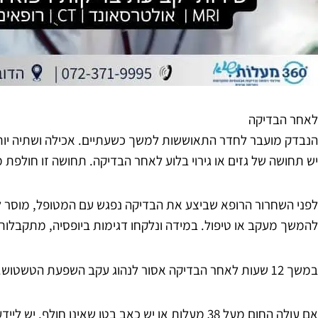
לאחר הבדיקה
הנבדק מועבר לחדר התאוששות למשך כשעתיים. אכילה ושתיה יות
יש תחושה של גזים או גירוי בלוע לאחר הבדיקה. תחושה זו חולפת
לפני השחרור הרופא שביצע את הבדיקה נפגש עם המטופל, מוסר ל
להמשך מעקב או טיפול. במידה ונלקחו דגימות ביופסיה, מתקבלות
במשך 12 שעות לאחר הבדיקה אסור לנהוג עקב השפעת הטשטוש.
אם עולה החום מעל 38 מעלות או יש כאב בטן שאינו חול