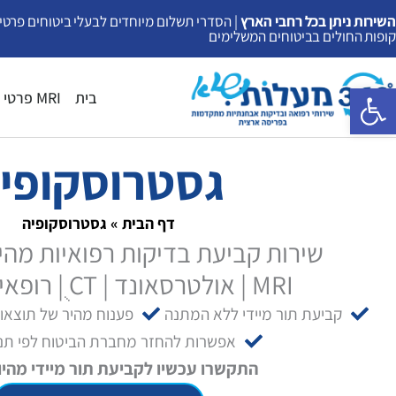
ילוג
השירות ניתן בכל רחבי הארץ
| הסדרי תשלום מיוחדים לבעלי ביטוחים פרטיי
קופות החולים בביטוחים המשלימים
תוכן
פתח סרגל נגישות
בית
MRI פרטי
גסטרוסקופי
דף הבית
»
גסטרוסקופיה
שירות קביעת בדיקות רפואיות מהיר
MRI | אולטרסאונד | CT ֻ| רופאים מומחים
קביעת תור מיידי ללא המתנה
פענוח מהיר של תוצאו
אפשרות להחזר מחברת הביטוח לפי תנא
התקשרו עכשיו לקביעת תור מיידי מהיו