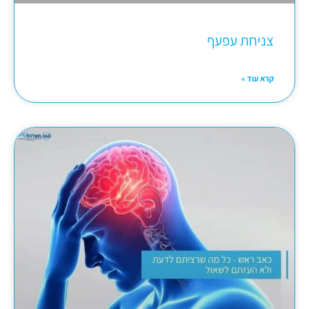
צניחת עפעף
קרא עוד »