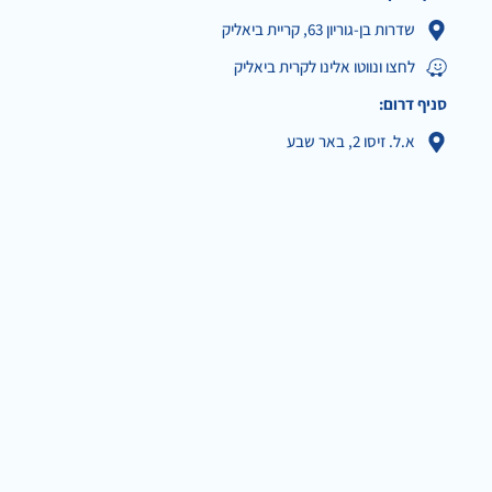
שדרות בן-גוריון 63, קריית ביאליק
לחצו ונווטו אלינו לקרית ביאליק
סניף דרום:
א.ל. זיסו 2, באר שבע