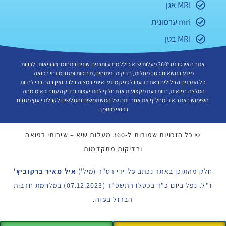
MRI אגן
mri ערמונית
MRI בטן
אתר האינטרנט 360º מעלות שיא כולל מידע ותכנים שונים בתחומי הבריאות, לרבות
מידע בנושאים כגון: מחלות, בדיקות, ניתוחים, תרופות ומגוון מונחי רפואה.
כל התכנים הכלולים באתר נועדו לספק מידע ואינפורמציה בלבד ואין בהם כדי להוות
המלצה רפואית, חוות דעת מקצועית או תחליף להתייעצות ובדיקה עם רופא מומחה.
השימוש באתר אינו מחליף את אחריותם של המשתמשים והגולשים לקבלת ייעוץ מגורם
רפואי מוסמך.
©
כל הזכויות שמורות ל-360 מעלות שיא – שירותי רפואה
ובדיקות מתקדמות
חלק מהתוכן באתר נכתב על-ידי רס"ר (מיל')
איל מאיר ברקוביץ'
ז"ל, נפל ביום כ"ד בכסלו התשפ"ד (07.12.2023) במלחמת חרבות
הברזל בעזה.