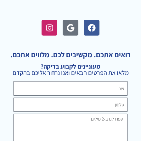
I
G
F
n
o
a
s
o
c
t
g
e
a
l
b
רואים אתכם. מקשיבים לכם. מלווים אתכם.
g
e
o
מעוניינים לקבוע בדיקה?
r
o
מלאו את הפרטים הבאים ואנו נחזור אליכם בהקדם
a
k
m
שם
טלפון
ספרו
לנו
ב-2