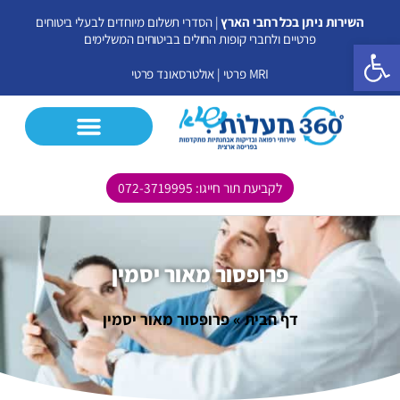
ילוג
השירות ניתן בכל רחבי הארץ
| הסדרי תשלום מיוחדים לבעלי ביטוחים
תוכן
פרטיים ולחברי קופות החולים בביטוחים המשלימים
פתח סרגל נגישות
MRI פרטי
|
אולטרסאונד פרטי
לקביעת תור חייגו: 072-3719995
CT פרטי
MRI פרטי
אולטרסאונד פרטי
בדיקות נוספות
פרופסור מאור יסמין
דף הבית
»
פרופסור מאור יסמין