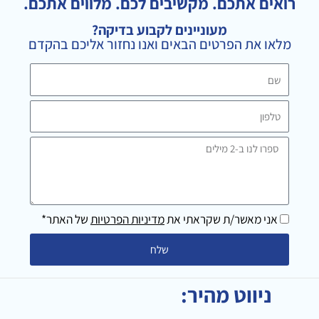
a
l
b
רואים אתכם. מקשיבים לכם. מלווים אתכם.
g
e
o
מעוניינים לקבוע בדיקה?
r
o
מלאו את הפרטים הבאים ואנו נחזור אליכם בהקדם
a
k
m
שם
טלפון
ספרו
לנו
ב-2
מילים
אני מאשר/ת שקראתי את
מדיניות הפרטיות
של האתר*
שלח
ניווט מהיר: