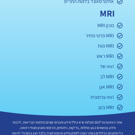
אולטרסאונד בלוטת התריס
MRI
מכון MRI
MRI פרטי מחיר
MRI מוח
MRI ראש
mri שד
MRI לב
MRI אגן
mri ערמונית
MRI בטן
אתר האינטרנט 360º מעלות שיא כולל מידע ותכנים שונים בתחומי הבריאות, לרבות
מידע בנושאים כגון: מחלות, בדיקות, ניתוחים, תרופות ומגוון מונחי רפואה.
כל התכנים הכלולים באתר נועדו לספק מידע ואינפורמציה בלבד ואין בהם כדי להוות