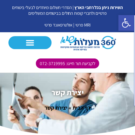
ילוג
השירות ניתן בכל רחבי הארץ
| הסדרי תשלום מיוחדים לבעלי ביטוחים
תוכן
פרטיים ולחברי קופות החולים בביטוחים המשלימים
פתח סרגל נגישות
MRI פרטי
|
אולטרסאונד פרטי
לקביעת תור חייגו: 072-3719995
CT פרטי
MRI פרטי
אולטרסאונד פרטי
בדיקות נוספות
יצירת קשר
דף הבית
»
יצירת קשר