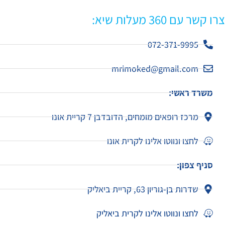
רו קשר עם 360 מעלות שיא:
072-371-9995
mrimoked@gmail.com
משרד ראשי:
מרכז רופאים מומחים, הדובדבן 7 קריית אונו
לחצו ונווטו אלינו לקרית אונו
סניף צפון:
שדרות בן-גוריון 63, קריית ביאליק
לחצו ונווטו אלינו לקרית ביאליק