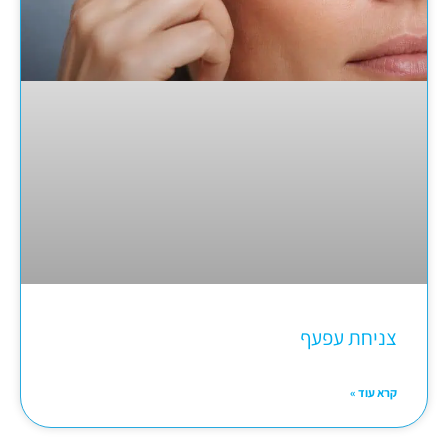
צניחת עפעף
קרא עוד »