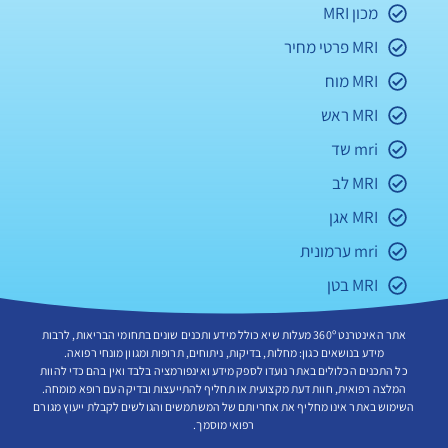
מכון MRI
MRI פרטי מחיר
MRI מוח
MRI ראש
mri שד
MRI לב
MRI אגן
mri ערמונית
MRI בטן
אתר האינטרנט 360º מעלות שיא כולל מידע ותכנים שונים בתחומי הבריאות, לרבות
מידע בנושאים כגון: מחלות, בדיקות, ניתוחים, תרופות ומגוון מונחי רפואה.
כל התכנים הכלולים באתר נועדו לספק מידע ואינפורמציה בלבד ואין בהם כדי להוות
המלצה רפואית, חוות דעת מקצועית או תחליף להתייעצות ובדיקה עם רופא מומחה.
השימוש באתר אינו מחליף את אחריותם של המשתמשים והגולשים לקבלת ייעוץ מגורם
רפואי מוסמך.