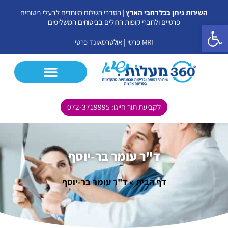
ילוג
השירות ניתן בכל רחבי הארץ
| הסדרי תשלום מיוחדים לבעלי ביטוחים
תוכן
פרטיים ולחברי קופות החולים בביטוחים המשלימים
פתח סרגל נגישות
MRI פרטי
|
אולטרסאונד פרטי
לקביעת תור חייגו: 072-3719995
CT פרטי
MRI פרטי
אולטרסאונד פרטי
בדיקות נוספות
ד"ר עומר בר-יוסף
דף הבית
»
ד"ר עומר בר-יוסף