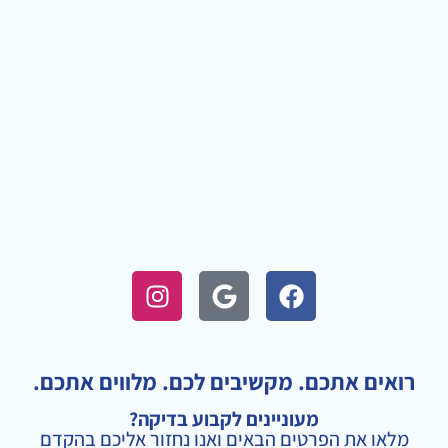
I
G
F
n
o
a
s
o
c
t
g
e
a
l
b
רואים אתכם. מקשיבים לכם. מלווים אתכם.
g
e
o
מעוניינים לקבוע בדיקה?
r
o
מלאו את הפרטים הבאים ואנו נחזור אליכם בהקדם