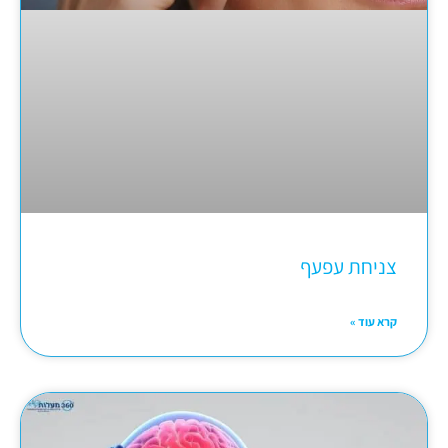
צניחת עפעף
קרא עוד »