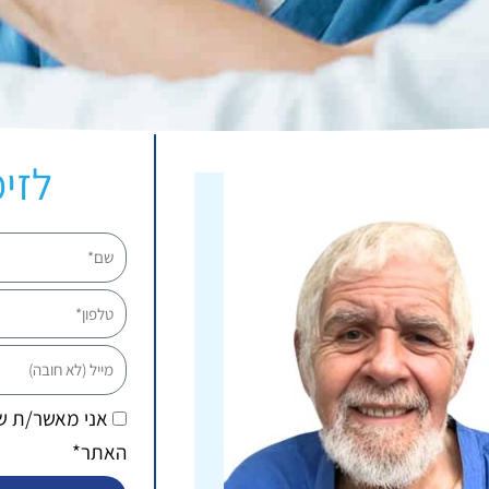
לזימ
שם
טלפון
מייל
אני מאשר/ת 
האתר*