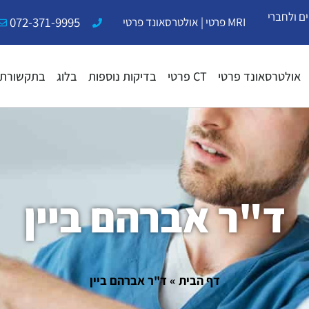
ם ולחברי
072-371-9995
MRI פרטי
|
אולטרסאונד פרטי
אולטרסאונד פרטי
CT פרטי
בדיקות נוספות
בלוג
בתקשורת
ד"ר אברהם ביין
דף הבית
»
ד"ר אברהם ביין