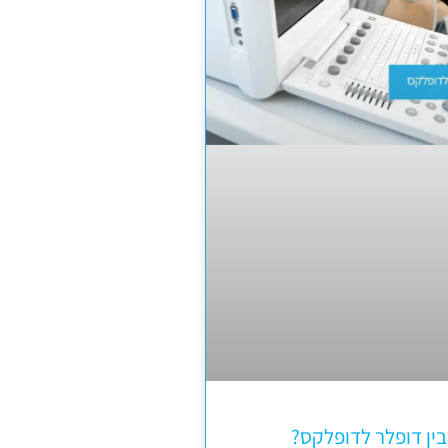
ין דופלר לדופלקס?