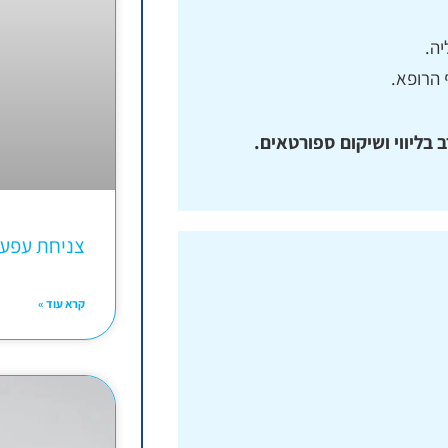
ה.
 הרופא.
 בליווי ושיקום ספורטאים.
צניחת עפע
קרא עוד »