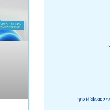
ל
ף קפואה
MRI כתף