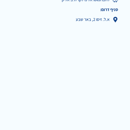
סניף דרום:
א.ל. זיסו 2, באר שבע