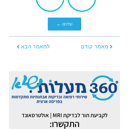
עניינה
אותך?
שליחה ←
קודם
הבא
מאמר קודם
למאמר הבא
לקביעת תור לבדיקת MRI | אולטרסאונד
התקשרו: