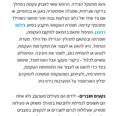
והוא מתעקל הצידה. הרופא עשוי לאבחן עקמת במהלך
בדיקה שגרתית, שמגלה אסימטריה באגן או בכתפיים, או
אם צד אחד של כלוב הצלעות גבוה יותר מהשני כשהילד
מתכופף קדימה. חומרת העקומה תיקבע בסיוע
צילום
רנטגן
. הטיפול יותאם בהתאם למיקום העקומה,
חומרתה ובהתאם לתהליך הגדילה של הילד. מטרת
הטיפול, היא להאט או לעצור את התקדמות העקמת,
למנוע או להפחית כאב, לשפר את היציבה. הטיפולים
עשויים לכלול – ביקורי מעקב אצל האורתופד, שימוש
בסד כדי להאט או לעצור את התפתחות העקמת,
פיזיותרפיה, ולעיתים, כשהעקמת ממשיכה להתקדם
ימליץ האורתופד על התערבות כירורגית.
נקעים ושברים–
ילדים הם פעילים מטבעם, ולא אחת
הם חשופים לנפילות ולחבטות במהלך משחק או פעילות
ספורט, שעלולות לגרום לשברים או לנקעים. במצבים