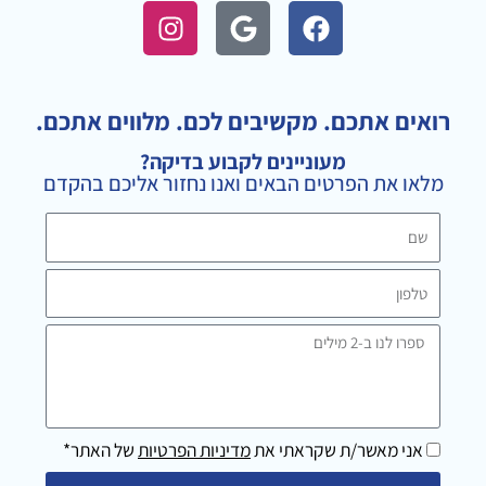
I
G
F
n
o
a
s
o
c
t
g
e
a
l
b
רואים אתכם. מקשיבים לכם. מלווים אתכם.
g
e
o
מעוניינים לקבוע בדיקה?
r
o
מלאו את הפרטים הבאים ואנו נחזור אליכם בהקדם
a
k
m
שם
טלפון
ספרו
לנו
ב-2
מילים
אני מאשר/ת שקראתי את
מדיניות הפרטיות
של האתר*