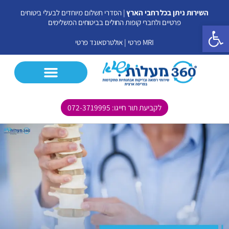
ילוג
השירות ניתן בכל רחבי הארץ
| הסדרי תשלום מיוחדים לבעלי ביטוחים
תוכן
פרטיים ולחברי קופות החולים בביטוחים המשלימים
פתח סרגל נגישות
MRI פרטי
|
אולטרסאונד פרטי
לקביעת תור חייגו: 072-3719995
CT פרטי
MRI פרטי
אולטרסאונד פרטי
בדיקות נוספות