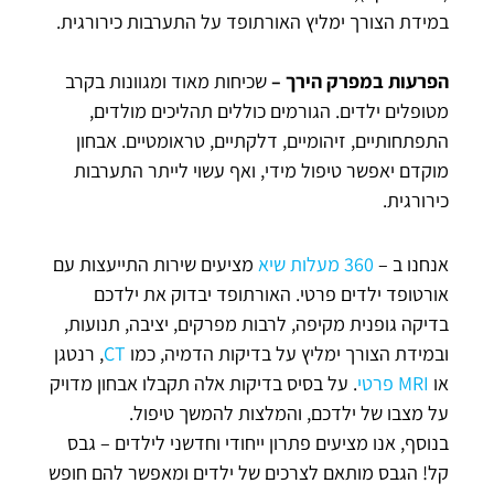
במידת הצורך ימליץ האורתופד על התערבות כירורגית.
הפרעות במפרק הירך –
שכיחות מאוד ומגוונות בקרב
מטופלים ילדים. הגורמים כוללים תהליכים מולדים,
התפתחותיים, זיהומיים, דלקתיים, טראומטיים. אבחון
מוקדם יאפשר טיפול מידי, ואף עשוי לייתר התערבות
כירורגית.
אנחנו ב –
360 מעלות שיא
מציעים שירות התייעצות עם
אורטופד ילדים פרטי. האורתופד יבדוק את ילדכם
בדיקה גופנית מקיפה, לרבות מפרקים, יציבה, תנועות,
ובמידת הצורך ימליץ על בדיקות הדמיה, כמו
CT
, רנטגן
או
MRI פרטי
. על בסיס בדיקות אלה תקבלו אבחון מדויק
על מצבו של ילדכם, והמלצות להמשך טיפול.
בנוסף, אנו מציעים פתרון ייחודי וחדשני לילדים – גבס
קל! הגבס מותאם לצרכים של ילדים ומאפשר להם חופש