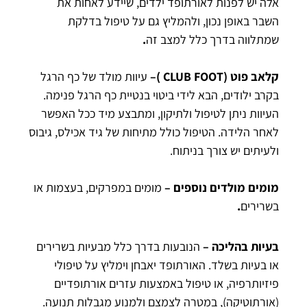
אלה יש לפנות לאורתופד ילדים, שיידע לאחות את
השבר באופן נכון, ולהמליץ גם על טיפול בדלקת
שמתלווה בדרך כלל למצב
זה
.
קלאב פוט (CLUB FOOT )–
עיוות מולד של כף הרגל
בקרב ילודים, הבא לידי ביטוי בנטיית כף הרגל פנימה.
העיוות ניתן לטיפול ולתיקון, ומתבצע מיד ככל האפשר
לאחר הלידה. הטיפול כולל מתיחות של גיד אכילס, גיבוס
ולעיתים יש צורך בניתוח.
מומים מולדים נוספים
–
מומים במפרקים, בעצמות
או
בשרירים
.
בעיות בהליכה –
הנובעות בדרך כלל מבעיות בשרירים
או בעיות בשלד. האורתופד יאבחן וימליץ על טיפולי
פיזיותרפיה, או טיפול באמצעות עזרים אורתופדיים
(אורתוטיקה), במטרה לצמצם ולמנוע מגבלות תנועה.