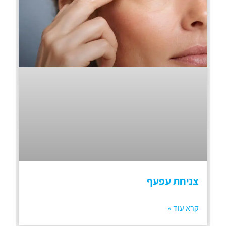
צניחת עפעף
קרא עוד »