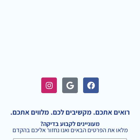
I
G
F
n
o
a
s
o
c
t
g
e
a
l
b
רואים אתכם. מקשיבים לכם. מלווים אתכם.
g
e
o
מעוניינים לקבוע בדיקה?
r
o
מלאו את הפרטים הבאים ואנו נחזור אליכם בהקדם
a
k