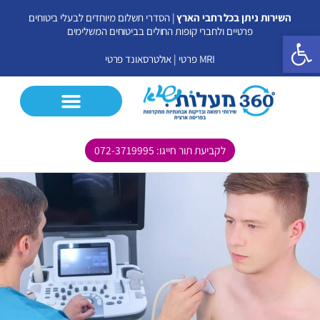
ילוג
השירות ניתן בכל רחבי הארץ
| הסדרי תשלום מיוחדים לבעלי ביטוחים
תוכן
פרטיים ולחברי קופות החולים בביטוחים המשלימים
פתח סרגל נגישות
MRI פרטי
|
אולטרסאונד פרטי
לקביעת תור חייגו: 072-3719995
CT פרטי
MRI פרטי
אולטרסאונד פרטי
בדיקות נוספות