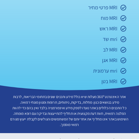
MRI פרטי מחיר
MRI מוח
MRI ראש
mri שד
MRI לב
MRI אגן
mri ערמונית
MRI בטן
אתר האינטרנט 360º מעלות שיא כולל מידע ותכנים שונים בתחומי הבריאות, לרבות
מידע בנושאים כגון: מחלות, בדיקות, ניתוחים, תרופות ומגוון מונחי רפואה.
כל התכנים הכלולים באתר נועדו לספק מידע ואינפורמציה בלבד ואין בהם כדי להוות
המלצה רפואית, חוות דעת מקצועית או תחליף להתייעצות ובדיקה עם רופא מומחה.
השימוש באתר אינו מחליף את אחריותם של המשתמשים והגולשים לקבלת ייעוץ מגורם
רפואי מוסמך.