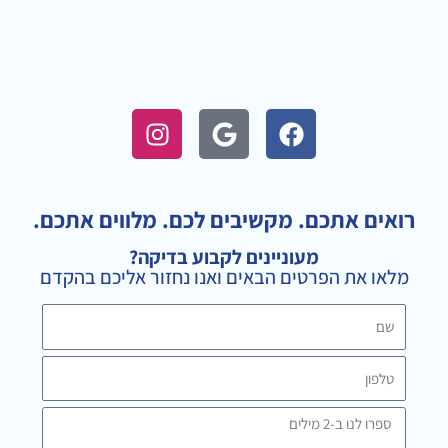
I
G
F
n
o
a
s
o
c
t
g
e
a
l
b
רואים אתכם. מקשיבים לכם. מלווים אתכם.
g
e
o
מעוניינים לקבוע בדיקה?
r
o
מלאו את הפרטים הבאים ואנו נחזור אליכם בהקדם
a
k
m
שם
טלפון
ספרו
לנו