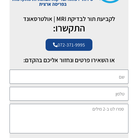
לקביעת תור לבדיקת MRI | אולטרסאונד
התקשרו:
072-371-9995
או השאירו פרטים ונחזור אליכם בהקדם:
שם
טלפון
ספרו
לנו
ב-2
מילים