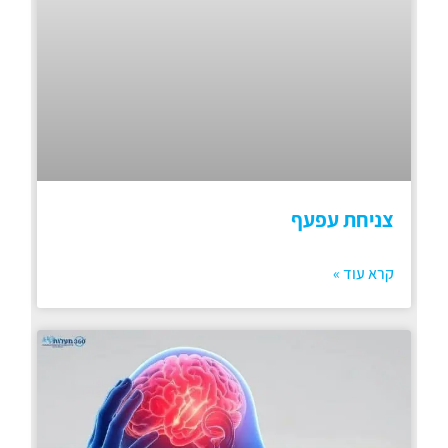
צניחת עפעף
קרא עוד »