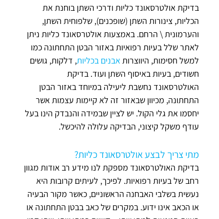
בדיקת אולטרסאונד כליות ודרכי השתן בוחנת את
הכליות, צינורות השתן (שופכנים), שלפוחית השתן,
והערמונית \ הרחם. באמצעות אולטרסאונד כליות ניתן
לאתר שלל בעיות רפואיות באזור הבטן התחתונה כמו
למשל חסימות, היווצרות
אבנים בכליות
, דלקות, גושים
חשודים, בעיות באיסוף השתן ועוד. בדיקת
האולטרסאונד נחשבת ליעילה במיוחד באזור הבטן
התחתונה, מכיוון שבאזור זה לא קיימות עצמות אשר
יחסמו את גלי הקול. יש לציין שבמידה והנבדק הינו בעל
עודף משקל קיצוני, הבדיקה עלולה להיכשל.
מתי צריך לבצע אולטרסאונד כליות?
בדיקת האולטרסאונד מספקת לנו מידע רב אודות מגוון
רחב של בעיות רפואיות. לפיכך, לעיתים קרובות היא
נעשית בשלבי האבחנה הראשוניים, כאשר מקור הבעיה
או הכאב אינו ידוע. במקרים של כאב בבטן התחתונה או