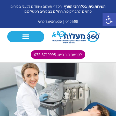
ילוג
השירות ניתן בכל רחבי הארץ
| הסדרי תשלום מיוחדים לבעלי ביטוחים
תוכן
פרטיים ולחברי קופות החולים בביטוחים המשלימים
פתח סרגל נגישות
MRI פרטי
|
אולטרסאונד פרטי
לקביעת תור חייגו: 072-3719995
CT פרטי
MRI פרטי
אולטרסאונד פרטי
בדיקות נוספות