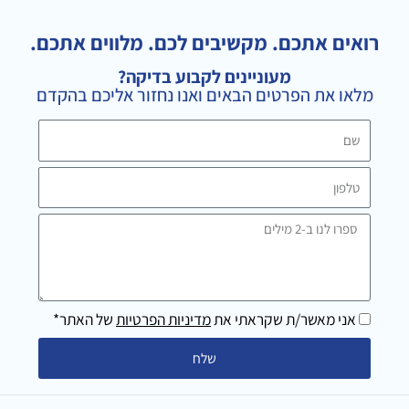
t
g
e
a
l
b
רואים אתכם. מקשיבים לכם. מלווים אתכם.
g
e
o
מעוניינים לקבוע בדיקה?
r
o
מלאו את הפרטים הבאים ואנו נחזור אליכם בהקדם
a
k
m
שם
טלפון
ספרו
לנו
ב-2
מילים
אני מאשר/ת שקראתי את
מדיניות הפרטיות
של האתר*
שלח