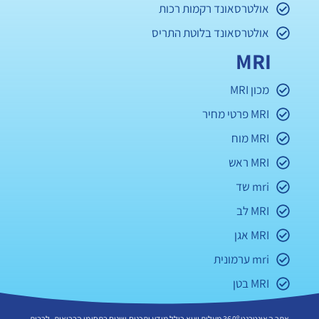
אולטרסאונד רקמות רכות
אולטרסאונד בלוטת התריס
MRI
מכון MRI
MRI פרטי מחיר
MRI מוח
MRI ראש
mri שד
MRI לב
MRI אגן
mri ערמונית
MRI בטן
אתר האינטרנט 360º מעלות שיא כולל מידע ותכנים שונים בתחומי הבריאות, לרבות