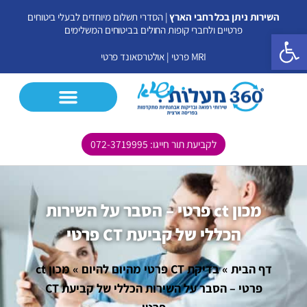
ילוג
השירות ניתן בכל רחבי הארץ
| הסדרי תשלום מיוחדים לבעלי ביטוחים
תוכן
פרטיים ולחברי קופות החולים בביטוחים המשלימים
פתח סרגל נגישות
MRI פרטי
|
אולטרסאונד פרטי
לקביעת תור חייגו: 072-3719995
CT פרטי
MRI פרטי
אולטרסאונד פרטי
בדיקות נוספות
מכון ct פרטי – הסבר על השירות
הכללי של קביעת CT פרטי
דף הבית
»
בדיקת CT פרטי מהיום להיום
»
מכון ct
פרטי – הסבר על השירות הכללי של קביעת CT