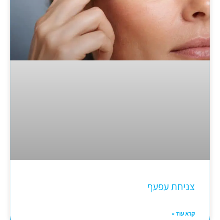
צניחת עפעף
קרא עוד »