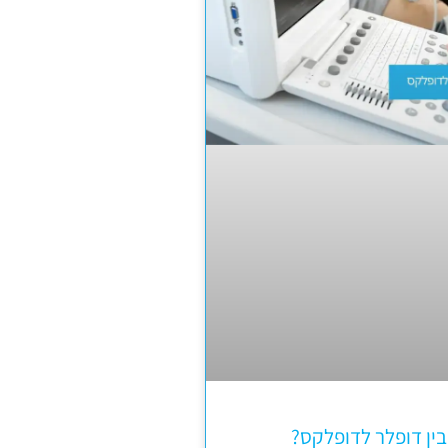
ין דופלר לדופלקס?