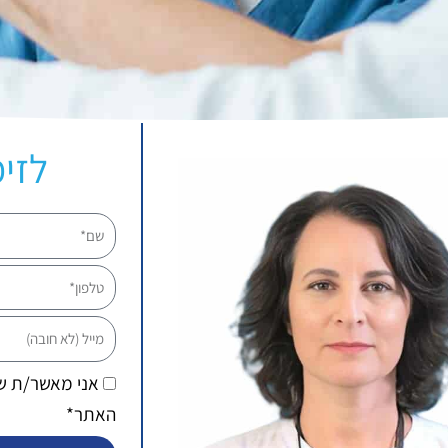
לזימ
שם
טלפון
מייל
אני מאשר/ת 
האתר*