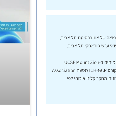
ואה של אוניברסיטת תל אביב,
אי ע"ש סוראסקי תל אביב.
במסגרת הכשרתה המקצועית עברה בשנת 2003 השתלמות עמיתים ב-UCSF Mount Zion
Hospital בסן פרנסיסקו, קליפורניה. באותה שנה השלימה גם קורס ICH-GCP מטעם Association
of Clinical Re, העוסק בעקרונות מחקר קליני איכותי לפי